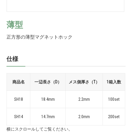
薄型
正方形の薄型マグネットホック
仕様
商品名
一辺長さ（D）
メス側厚さ（T）
1箱入数
SH18
18.4
mm
2.2
mm
100set
SH14
14.7
mm
2.0
mm
200set
横にスクロールしてご覧ください。