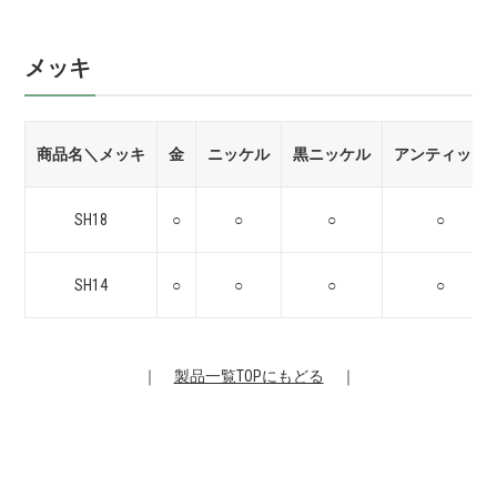
メッキ
商品名＼メッキ
金
ニッケル
黒ニッケル
アンティック
SH18
○
○
○
○
SH14
○
○
○
○
｜
製品一覧TOPにもどる
｜