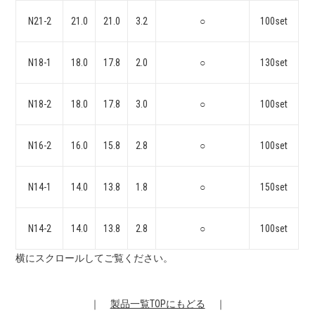
N21-2
21.0
21.0
3.2
○
100set
N18-1
18.0
17.8
2.0
○
130set
N18-2
18.0
17.8
3.0
○
100set
N16-2
16.0
15.8
2.8
○
100set
N14-1
14.0
13.8
1.8
○
150set
N14-2
14.0
13.8
2.8
○
100set
横にスクロールしてご覧ください。
｜
製品一覧TOPにもどる
｜