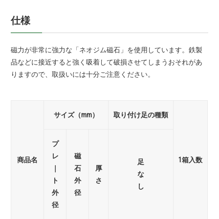
仕様
磁力が非常に強力な「ネオジム磁石」を使用しています。鉄製
品などに接近すると強く吸着して破損させてしまうおそれがあ
りますので、取扱いには十分ご注意ください。
サイズ
（mm）
取り付け足の種類
プ
レ
磁
商品名
1箱入数
足
｜
石
厚
な
ト
外
さ
し
外
径
径