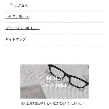
アクセス
ご利用に際して
プライバシーポリシー
サイトマップ
MEDIA
メディア掲載実績
⻘⽊⾦属⼯業がテレビや雑誌で紹介されました！