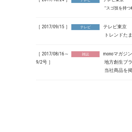
テレビ
”スゴ技を持つ町工場＠足
［ 2017/09/15 ］
テレビ東京 
テレビ
トレンドたまごに当社
［ 2017/08/16～
monoマガジン 
雑誌
9/2号 ］
地方創生ブランドの記
当社商品を掲載い