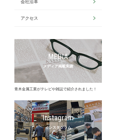
会社沿革
アクセス
MEDIA
メディア掲載実績
⻘⽊⾦属⼯業がテレビや雑誌で紹介されました！
Instagram
インスタグラム