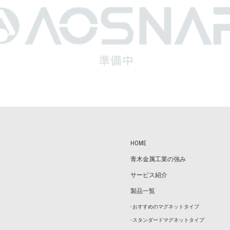
HOME
⻘⽊⾦属⼯業の強み
サービス紹介
製品⼀覧
-
おすすめのマグネットタイプ
-
スタンダードマグネットタイプ